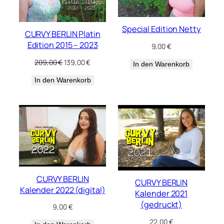
Special Edition Netty
CURVY BERLIN Platin
Edition 2015 – 2023
9,00
€
Ursprünglicher
Aktueller
209,00
€
139,00
€
In den Warenkorb
Preis
Preis
In den Warenkorb
war:
ist:
209,00 €
139,00 €.
CURVY BERLIN
CURVY BERLIN
Kalender 2022 (digital)
Kalender 2021
(gedruckt)
9,00
€
22,00
€